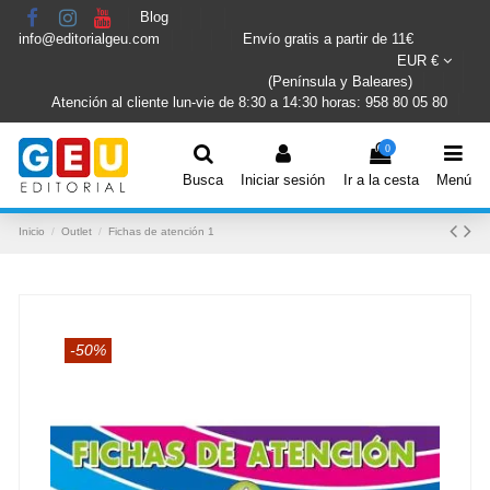
Blog
info@editorialgeu.com
Envío gratis a partir de 11€
EUR €
(Península y Baleares)
Atención al cliente lun-vie de 8:30 a 14:30 horas: 958 80 05 80
0
Busca
Iniciar sesión
Ir a la cesta
Menú
Inicio
Outlet
Fichas de atención 1
-50%