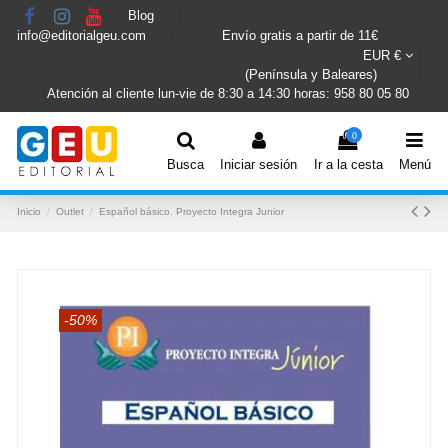
Blog
info@editorialgeu.com
Envío gratis a partir de 11€
EUR €
(Península y Baleares)
Atención al cliente lun-vie de 8:30 a 14:30 horas: 958 80 05 80
0
Busca
Iniciar sesión
Ir a la cesta
Menú
Inicio
Outlet
Español básico. Proyecto Integra Junior
-50%