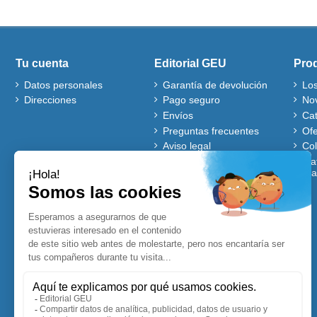
Tu cuenta
Editorial GEU
Pro
Datos personales
Garantía de devolución
Lo
Direcciones
Pago seguro
No
Envíos
Ca
Preguntas frecuentes
Ofe
Aviso legal
Co
Quiénes somos
Mat
gra
Política de cookies
Autores
Ventajas de comprar en
nuestra web
Cuentos Disney
Accesibles para Todos
Planificadores y
Calendarios Disney
Lecturas comprensivas
Visitadores de centros