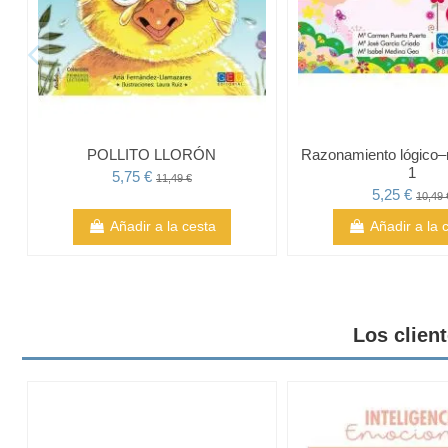
POLLITO LLORÓN
Razonamiento lógico
1
5,75 €
11,49 €
5,25 €
10,49 
Añadir a la cesta
Añadir a la 
Los clien