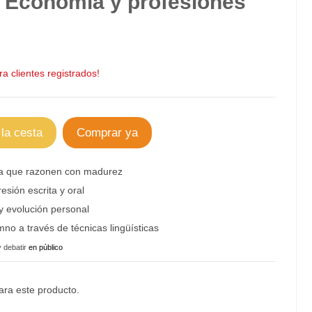
: Economía y profesiones
a clientes registrados!
 la cesta
Comprar ya
ra que
razonen con madurez
resión escrita y oral
y evolución personal
no a través de técnicas lingüísticas
y debatir
en público
ra este producto.