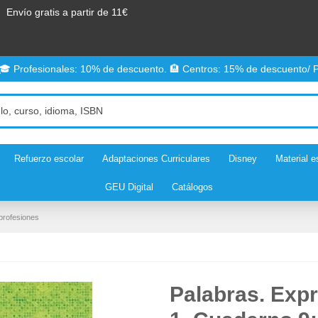
Envío gratis a partir de 11€
 🎓 Profesionales: 10% de descuento. 🏨 Centros: 15% de descuento/ P
Refuerzo escolar
Adaptaciones Curriculares
Disney
Material e
GEU Digital
Catálogos
profesiones
Palabras. Expr