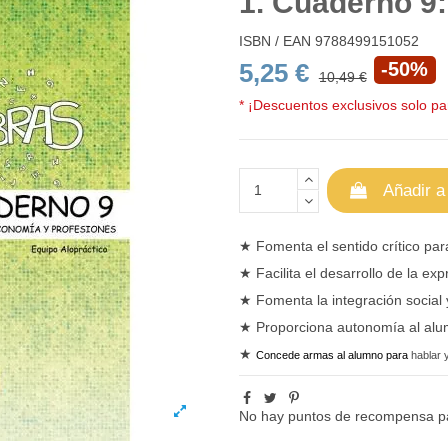
1. Cuaderno 9
ISBN / EAN
9788499151052
5,25 €
-50%
10,49 €
* ¡Descuentos exclusivos solo par
Añadir a
★
Fomenta el sentido crítico pa
★
Facilita el desarrollo de la exp
★
Fomenta la integración social 
★
Proporciona autonomía al alum
★
Concede armas al alumno para
hablar 
No hay puntos de recompensa pa