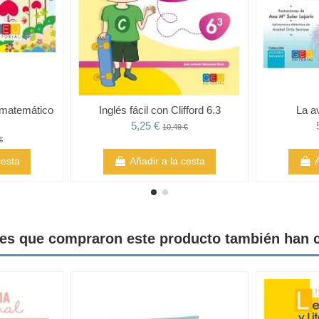
–matemático
Inglés fácil con Clifford 6.3
La a
5,25 €
10,49 €
€
cesta
Añadir a la cesta
tes que compraron este producto también han