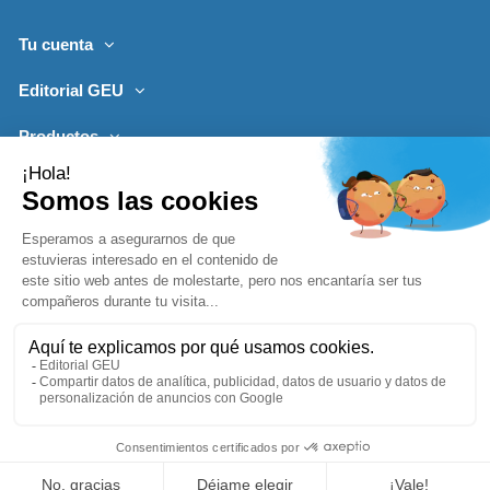
Tu cuenta
Editorial GEU
Productos
Lo más leído
Contacto
Síguenos
Boletines de noticias
Añadir a la cesta
1996-2026, desarrollado por
Editorialgeu.com©
impreso por
Comprar ya
Lozano Impresores
-
Política de Privacidad
Aviso Legal