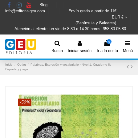
Blog
info@editorialgeu.com
Envío gratis a partir de 11€
EUR €
(Península y Baleares)
Atención al cliente lun-vie de 8:30 a 14:30 horas: 958 80 05 80
0
Busca
Iniciar sesión
Ir a la cesta
Menú
Inicio
Outlet
Palabras. Expresión y vocabulario · Nivel 1. Cuaderno 8:
Deporte y juego
-50%