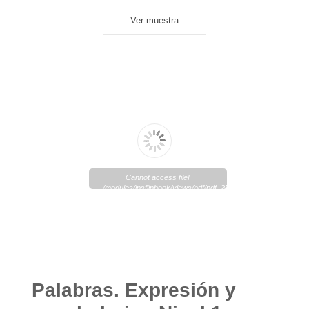
Ver muestra
Cannot access file!
/modules/lpsflipbook/views/pdf/pdf_258_1.pdf
Palabras. Expresión y