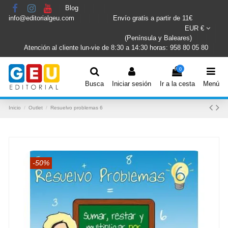
Blog
info@editorialgeu.com
Envío gratis a partir de 11€
EUR €
(Península y Baleares)
Atención al cliente lun-vie de 8:30 a 14:30 horas: 958 80 05 80
0
Busca
Iniciar sesión
Ir a la cesta
Menú
Inicio
Outlet
Resuelvo problemas 6
-50%