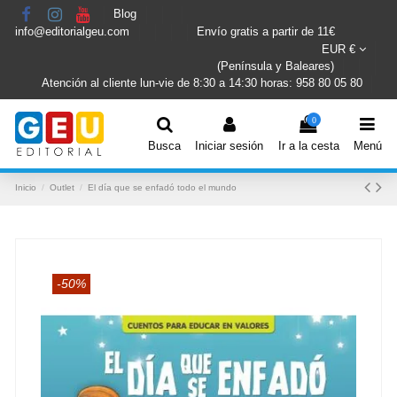
Blog
info@editorialgeu.com
Envío gratis a partir de 11€
EUR €
(Península y Baleares)
Atención al cliente lun-vie de 8:30 a 14:30 horas: 958 80 05 80
0
Busca
Iniciar sesión
Ir a la cesta
Menú
Inicio
Outlet
El día que se enfadó todo el mundo
-50%