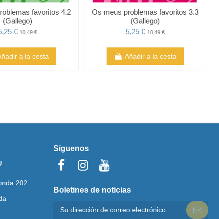
oblemas favoritos 4.2
Os meus problemas favoritos 3.3
(Gallego)
(Gallego)
5,25 €
5,25 €
10,49 €
10,49 €
Añadir a la cesta
Añadir a la cesta
Síguenos
U
onda 202
Boletines de noticias
da