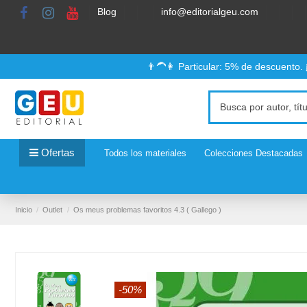
Blog
info@editorialgeu.com
👨‍🦱👩 Particular: 5% de descuento.
Ofertas
Todos los materiales
Colecciones Destacadas
Inicio
Outlet
Os meus problemas favoritos 4.3 ( Gallego )
-50%