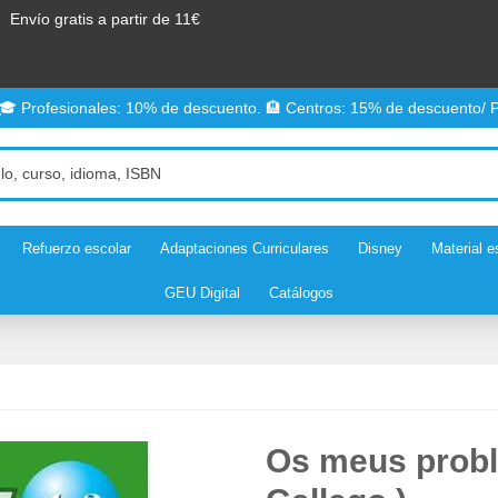
Envío gratis a partir de 11€
 🎓 Profesionales: 10% de descuento. 🏨 Centros: 15% de descuento/ P
Refuerzo escolar
Adaptaciones Curriculares
Disney
Material e
GEU Digital
Catálogos
Os meus proble