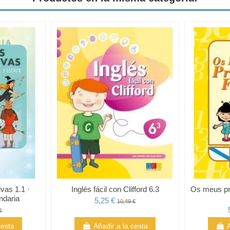
vas 1.1 ·
Inglés fácil con Clifford 6.3
Os meus pro
ndaria
5,25 €
10,49 €
€
cesta
Añadir a la cesta