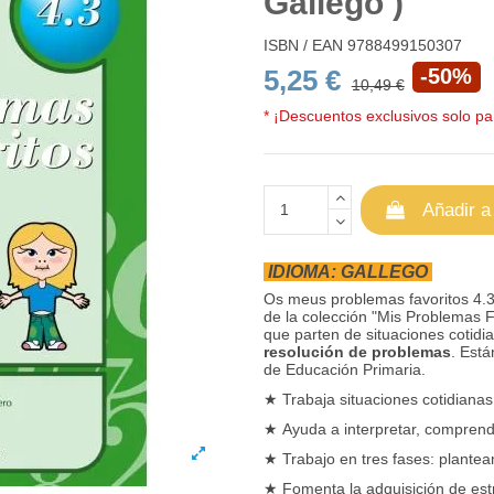
Gallego )
ISBN / EAN
9788499150307
5,25 €
-50%
10,49 €
* ¡Descuentos exclusivos solo par
Añadir a
IDIOMA: GALLEGO
Os meus problemas favoritos 4.
de la colección "Mis Problemas 
que parten de situaciones cotid
resolución de problemas
. Est
de Educación Primaria.
★
Trabaja situaciones cotidiana
★
Ayuda a interpretar, comprend
★
Trabajo en tres fases: plantea
★
Fomenta la adquisición de estr