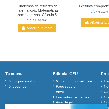
Cuadernos de refuerzo de
Lecturas compren
matemáticas. Matemáticas
9,97 €
10,49 
comprensivas. Cálculo 5
9,97 €
10,49 €
Añadir a la 
Añadir a la cesta
Tu cuenta
Editorial GEU
Pro
Datos personales
Garantía de devolución
Lo
Direcciones
Pago seguro
No
Envíos
Ca
Preguntas frecuentes
Ofe
Aviso legal
Co
Quiénes somos
Mat