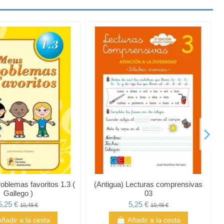
blemas favoritos 1.3 (
(Antigua) Lecturas comprensivas
Gallego )
03
5,25 €
5,25 €
10,49 €
10,49 €
Añadir a la cesta
Añadir a la cesta