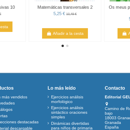
sivas 10
Matemáticas transversales 2
Os meus pr
5,25 €
€
10,49 €
cesta
Añadir a la cesta
ductos
Lo más leído
Contacto
s más vendidos
Ejercicios análisis
Editorial GE
morfológico
vedades
Ejercicios análisis
Camino de R
tálogos
sintáctico oraciones
bajo
rtas
simples
18003 Grana
lecciones destacadas
Granada
Dinámicas divertidas
España
para niños de primaria
erial descargable