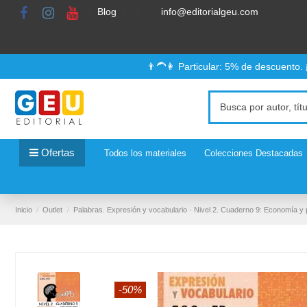
Blog
info@editorialgeu.com
👨‍🦱👩 Particular: 5% de descuento.
Ofertas
Todos los materiales
Colecciones Destacadas
Inicio
Outlet
Palabras. Expresión y vocabulario · Nivel 2. Cuaderno 9: Economía y
-50%