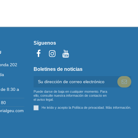
Síguenos
U
onda 202
Boletines de noticias
da
 de 8:30 a
Puede darse de baja en cualquier momento. Para
ello, consulte nuestra información de contacto en
el aviso legal.
 80
He leído y acepto la Política de privacidad.
Más información
.
orialgeu.com