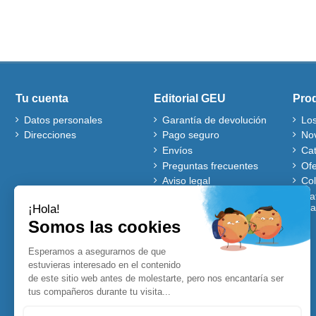
Tu cuenta
Editorial GEU
Pro
Datos personales
Garantía de devolución
Lo
Direcciones
Pago seguro
No
Envíos
Ca
Preguntas frecuentes
Ofe
Aviso legal
Co
Quiénes somos
Mat
gra
Política de cookies
Autores
Ventajas de comprar en
nuestra web
Cuentos Disney
Accesibles para Todos
Planificadores y
Calendarios Disney