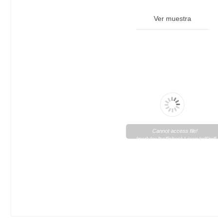
Ver muestra
Cannot access file!
/modules/lpsflipbook/views/pdf/pd