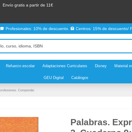
Envío gratis a partir de 11€
 🎓 Profesionales: 10% de descuento. 🏨 Centros: 15% de descuento/ P
Refuerzo escolar
Adaptaciones Curriculares
Disney
Material e
GEU Digital
Catálogos
 profesiones. Compendio
Palabras. Expr