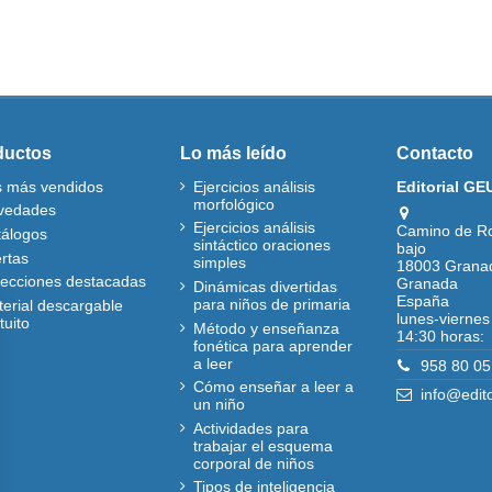
ductos
Lo más leído
Contacto
s más vendidos
Ejercicios análisis
Editorial GE
morfológico
vedades
Ejercicios análisis
Camino de R
tálogos
sintáctico oraciones
bajo
rtas
simples
18003 Grana
lecciones destacadas
Granada
Dinámicas divertidas
España
para niños de primaria
erial descargable
lunes-viernes
tuito
Método y enseñanza
14:30 horas:
fonética para aprender
a leer
958 80 05
Cómo enseñar a leer a
info@edit
un niño
Actividades para
trabajar el esquema
corporal de niños
Tipos de inteligencia