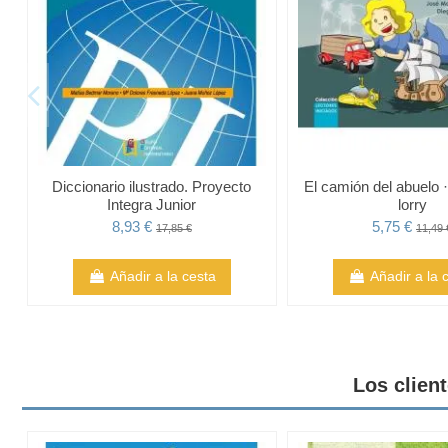
Diccionario ilustrado. Proyecto
El camión del abuelo 
Integra Junior
lorry
8,93 €
5,75 €
17,85 €
11,49 
Añadir a la cesta
Añadir a la 
Los clien