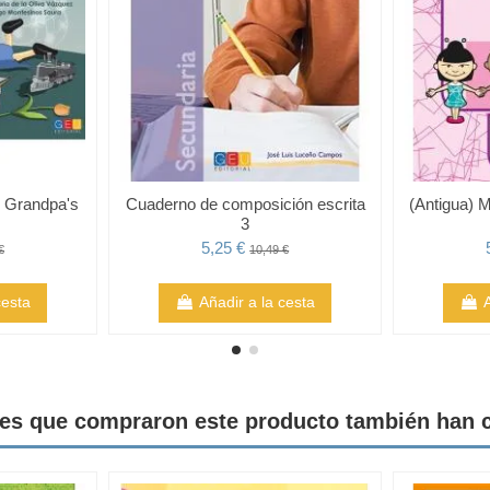
· Grandpa's
Cuaderno de composición escrita
(Antigua) M
3
5,25 €
€
10,49 €
cesta
Añadir a la cesta
tes que compraron este producto también han