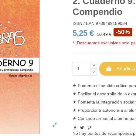
2. Cuaderno 9
Compendio
ISBN / EAN
9788499159034
5,25 €
-50%
10,49 €
* ¡Descuentos exclusivos solo par
Añadir a
★
Fomenta el sentido crítico pa
★
Facilita el desarrollo de la exp
★
Fomenta la integración social 
★
Proporciona autonomía al alum
★
Concede armas al alumno pa
No hay puntos de recompensa pa