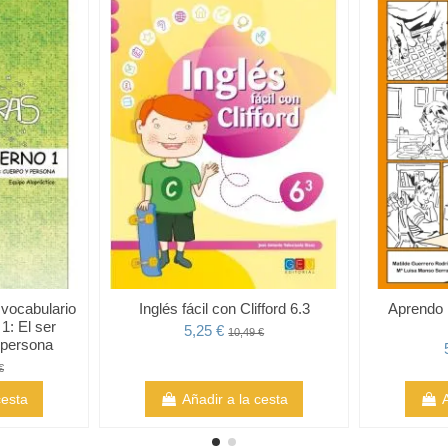
 vocabulario
Inglés fácil con Clifford 6.3
Aprendo 
1: El ser
5,25 €
10,49 €
 persona
€
cesta
Añadir a la cesta