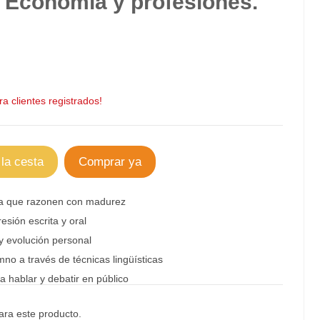
: Economía y profesiones.
a clientes registrados!
 la cesta
Comprar ya
ra que
razonen con madurez
resión escrita y oral
y evolución personal
no a través de técnicas lingüísticas
ra
hablar y debatir
en público
ra este producto.