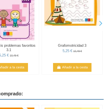
is problemas favoritos
Grafomotricidad 3
3.1
5,25 €
10,49 €
5,25 €
10,49 €
Añadir a la cesta
Añadir a la cesta
 comprado: