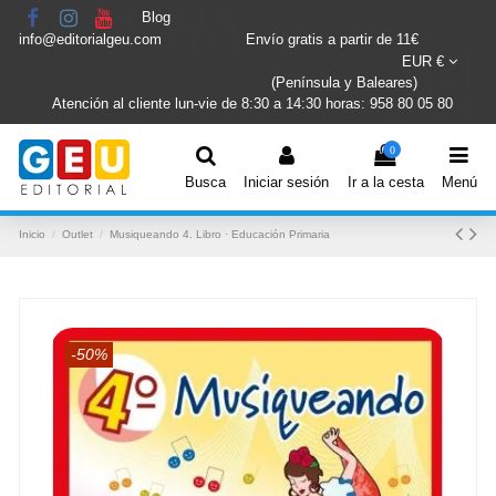
Blog
info@editorialgeu.com
Envío gratis a partir de 11€
EUR €
(Península y Baleares)
Atención al cliente lun-vie de 8:30 a 14:30 horas: 958 80 05 80
0
Busca
Iniciar sesión
Ir a la cesta
Menú
Inicio
Outlet
Musiqueando 4. Libro · Educación Primaria
-50%