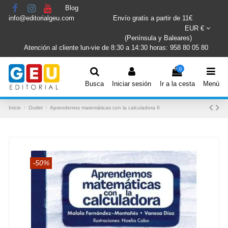
Blog
info@editorialgeu.com
Envío gratis a partir de 11€
EUR €
(Península y Baleares)
Atención al cliente lun-vie de 8:30 a 14:30 horas: 958 80 05 80
0
Busca
Iniciar sesión
Ir a la cesta
Menú
Inicio
Outlet
Aprendemos matemáticas con la calculadora II
-50%