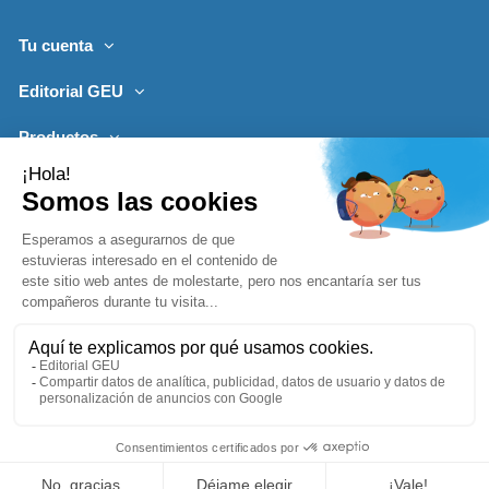
Tu cuenta
Editorial GEU
Productos
Lo más leído
Contacto
Síguenos
Boletines de noticias
Añadir a la cesta
1996-2026, desarrollado por
Editorialgeu.com©
impreso por
Comprar ya
Lozano Impresores
-
Política de Privacidad
Aviso Legal