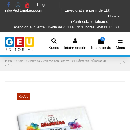
Blog
info@editorialgeu.com
Envío gratis a partir de 11€
EUR €
(Península y Baleares)
Atención al cliente lun-vie de 8:30 a 14:30 horas: 958 80 05 80
0
Busca
Iniciar sesión
Ir a la cesta
Menú
Inicio
Outlet
Aprendo y coloreo con Disney. 101 Dálmatas. Números del 1
al 10
-50%