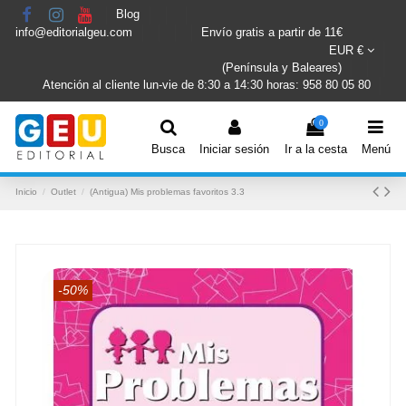
Blog
info@editorialgeu.com
Envío gratis a partir de 11€
EUR €
(Península y Baleares)
Atención al cliente lun-vie de 8:30 a 14:30 horas: 958 80 05 80
0
Busca
Iniciar sesión
Ir a la cesta
Menú
Inicio
Outlet
(Antigua) Mis problemas favoritos 3.3
-50%