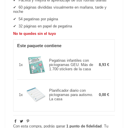
✔
Facilita y mejora el aprendizaje de sus rutinas diarias
✔
60 páginas divididas visualmente en mañana, tarde y
noche
✔
54 pegatinas por página
✔
32 páginas en papel de pegatina
No te quedes sin el tuyo
Este paquete contiene
Pegatinas infantiles con
1x
pictogramas GEU. Más de
8,93 €
1.700 stickers de la casa
Planificador diario con
1x
pictogramas para autismo.
0,00 €
La casa
Con esta compra, podrás ganar
1
punto de fidelidad
. Tu