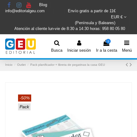
Blog
info@editorialgeu.com
Envío gratis a partir de 11€
EUR €
(Península y Baleares)
Atención al cliente lun-vie de 8:30 a 14:30 horas: 958 80 05 80
0
Busca
Iniciar sesión
Ir a la cesta
Menú
Inicio
Outlet
Pack planificador + libreta de pegatinas la casa GEU
-50%
Pack