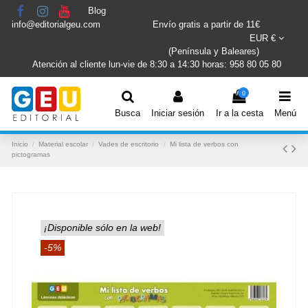
Blog
info@editorialgeu.com
Envío gratis a partir de 11€
EUR €
(Península y Baleares)
Atención al cliente lun-vie de 8:30 a 14:30 horas: 958 80 05 80
0
Busca
Iniciar sesión
Ir a la cesta
Menú
Inicio
Material escolar
Vades de escritorio
Mi lista de verbos con
pictogramas
¡Disponible sólo en la web!
-5%