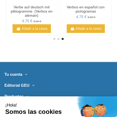
Verbe auf deutsch mit
Verbos en español con
s
piktogramme. (Verbos en
pictogramas
alemán)
4,75 €
5,00 €
4,75 €
5,00 €
Añadir a la cesta
Añadir a la cesta
Tu cuenta
Editorial GEU
Productos
Lo más leído