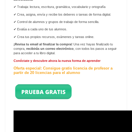
✔
Trabaja: lectura, escritura, gramática, vocabulario y ortografía
✔
Crea, asigna, envía y recibe los deberes o tareas de forma digital.
✔
Control de alumnos y grupos de trabajo de forma sencilla.
✔
Evalúa a cada uno de tus alumnos.
✔ Crea tus propios recursos, exámenes y tareas online.
¡Revisa tu email al finalizar la compra!
Una vez hayas finalizado tu
compra,
recibirás un correo electrónico
, con todos los pasos a seguir
para acceder a tu libro digital.
Conéctate y descubre ahora la nueva forma de aprender
Oferta especial: Consigue gratis licencia de profesor a
partir de 20 licencias para el alumno