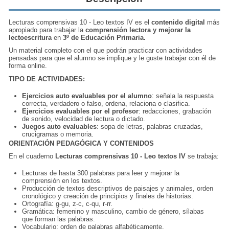
Lecturas comprensivas 10 - Leo textos IV es el
contenido digital
más
apropiado para trabajar la
comprensión lectora y mejorar la
lectoescritura
en
3º de Educación Primaria.
Un material completo con el que podrán practicar con actividades
pensadas para que el alumno se implique y le guste trabajar con él de
forma online.
TIPO DE ACTIVIDADES:
Ejercicios auto evaluables por el alumno
: señala la respuesta
correcta, verdadero o falso, ordena, relaciona o clasifica.
Ejercicios evaluables por el profesor
: redacciones, grabación
de sonido, velocidad de lectura o dictado.
Juegos auto evaluables
: sopa de letras, palabras cruzadas,
crucigramas o memoria.
ORIENTACIÓN PEDAGÓGICA Y CONTENIDOS
En el cuaderno
Lecturas comprensivas 10 - Leo textos IV
se trabaja:
Lecturas de hasta 300 palabras para leer y mejorar la
comprensión en los textos.
Producción de textos descriptivos de paisajes y animales, orden
cronológico y creación de principios y finales de historias.
Ortografía: g-gu, z-c, c-qu, r-rr.
Gramática: femenino y masculino, cambio de género, sílabas
que forman las palabras.
Vocabulario: orden de palabras alfabéticamente.