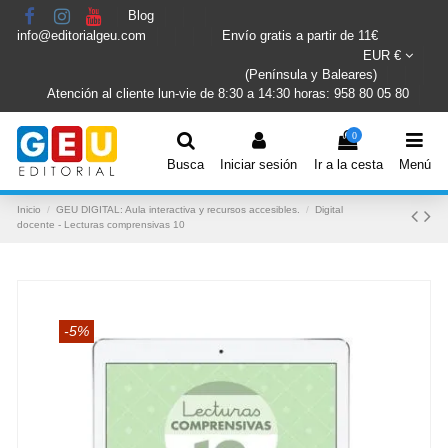
Blog
info@editorialgeu.com
Envío gratis a partir de 11€
EUR €
(Península y Baleares)
Atención al cliente lun-vie de 8:30 a 14:30 horas: 958 80 05 80
0
Busca
Iniciar sesión
Ir a la cesta
Menú
Inicio
GEU DIGITAL: Aula interactiva y recursos accesibles.
Digital
docente - Lecturas comprensivas 10
-5%