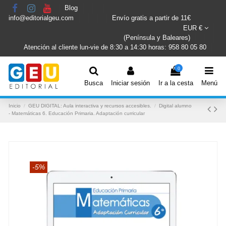
Blog
info@editorialgeu.com
Envío gratis a partir de 11€
EUR €
(Península y Baleares)
Atención al cliente lun-vie de 8:30 a 14:30 horas: 958 80 05 80
0
Busca
Iniciar sesión
Ir a la cesta
Menú
Inicio
GEU DIGITAL: Aula interactiva y recursos accesibles.
Digital alumno
- Matemáticas 6. Educación Primaria. Adaptación curricular
-5%