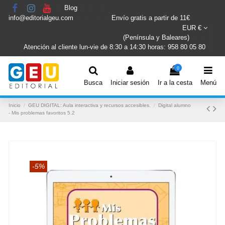
Blog
info@editorialgeu.com
Envío gratis a partir de 11€
EUR €
(Península y Baleares)
Atención al cliente lun-vie de 8:30 a 14:30 horas: 958 80 05 80
0
Busca
Iniciar sesión
Ir a la cesta
Menú
Inicio
GEU DIGITAL: Aula interactiva y recursos accesibles.
Digital alumno
- Mis problemas favoritos 5.2
-5%