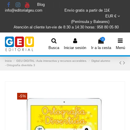
Blog
info@editorialgeu.com
Envío gratis a partir de 11€
EUR €
(Península y Baleares)
Atención al cliente lun-vie de 8:30 a 14:30 horas: 958 80 05 80
0
Busca
Iniciar sesión
Ir a la cesta
Menú
Inicio
GEU DIGITAL: Aula interactiva y recursos accesibles.
Digital alumno
- Ortografía divertida 3
-5%