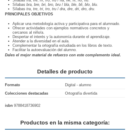
Sílabas
fra
,
fre
,
fri
,
fro
,
fru
/
fla
,
fle
,
fli
,
flo
,
flu
.
Sílabas
bra, bre, bri, bro, bru
/
bla
,
ble
,
bli
,
blo
,
blu
.
Sílabas
tra
,
tre
,
tri
,
tro
,
tru
/
dra
,
dre
,
dri
,
dro
,
dru
.
PRINCIPALES OBJETIVOS
Aplicar una metodología activa y participativa para el alumnado.
Ofrecer actividades con ejemplos normativos concretos y
cercanos al niño/a.
Despertar el interés y la autonomía durante el aprendizaje.
Atender a la diversidad en el aula.
Complementar la ortografía estudiada en los libros de texto.
Facilitar la autoevaluación del alumno.
Dales el mejor material de refuerzo con este complemento ideal.
Detalles de producto
Formato
Digital - alumno
Colecciones destacadas
Ortografía divertida
isbn
9788418736902
Productos en la misma categoría: