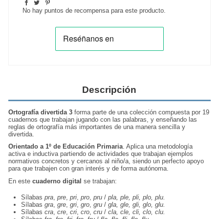
No hay puntos de recompensa para este producto.
Descripción
Ortografía divertida 3
forma parte de una colección compuesta por 19
cuadernos que trabajan jugando con las palabras, y enseñando las
reglas de ortografía más importantes de una manera sencilla y
divertida.
Orientado a 1º de Educación Primaria
. Aplica una metodología
activa e inductiva partiendo de actividades que trabajan ejemplos
normativos concretos y cercanos al niño/a, siendo un perfecto apoyo
para que trabajen con gran interés y de forma autónoma.
En este
cuaderno digital
se trabajan:
Sílabas
pra
,
pre
,
pri
,
pro
,
pru
/
pla, ple, pli, plo, plu.
Sílabas
gra
,
gre
,
gri
,
gro
,
gru
/
gla, gle, gli, glo, glu.
Sílabas
cra
,
cre
,
cri
,
cro
,
cru
/
cla, cle, cli, clo, clu.