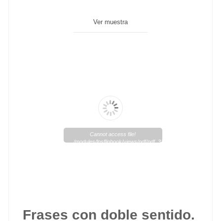
Ver muestra
Cannot access file!
/modules/lpsflipbook/views/pdf/pdf_319_1.pdf
Frases con doble sentido.