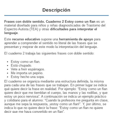
Descripción
Frases con doble sentido. Cuaderno 2 Estoy como un flan
es un
material diseñado para niños y niñas diagnosticados de Trastorno del
Espectro Autista (TEA) y otras
dificultades para interpretar el
lenguaje
.
Este
recurso educativo
supone una
herramienta de apoyo
para
aprender a comprender el sentido no literal de las frases que se
presentan y mejorar de este modo la interpretación del lenguaje.
El cuaderno 2 trabaja las siguientes frases con doble sentido:
Estoy como un flan.
Está chupado.
Vete a freír espárragos.
Me importa un pepino.
Estoy hecho una sopa.
El cuaderno se organiza mediante una estructura definida, la misma
para cada una de las frases que se trabajan. En primer lugar se indica
qué quiere decir la frase en realidad. Por ejemplo: “Estoy como un flan
quiere decir que me tiemblan el cuerpo, las manos y las rodillas, y que
estoy un poco nerviosa”. A continuación se indica un ejemplo práctico
y cotidiano para el alumno: “Cuando la profesora me pregunta en clase,
aunque me sepa la respuesta, ¡estoy como un flan!”. Y, por último, se
indica lo que no quiere decir la frase: “Estoy como un flan no quiere
decir que me haya convertido en un flan”.