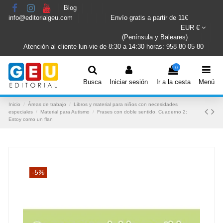
Blog
info@editorialgeu.com
Envío gratis a partir de 11€
EUR €
(Península y Baleares)
Atención al cliente lun-vie de 8:30 a 14:30 horas: 958 80 05 80
0
Busca
Iniciar sesión
Ir a la cesta
Menú
Inicio
Áreas de trabajo
Libros y material para niños con necesidades
especiales
Material para Autismo
Frases con doble sentido. Cuaderno 2:
Estoy como un flan
-5%