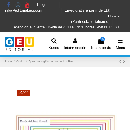
Blog
info@editorialgeu.com
Envío gratis a partir de 11€
EUR €
(Península y Baleares)
Atención al cliente lun-vie de 8:30 a 14:30 horas: 958 80 05 80
0
Busca
Iniciar sesión
Ir a la cesta
Menú
Inicio
Outlet
Aprendo inglés con mi amiga Red
-50%