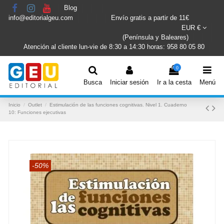
Blog
info@editorialgeu.com
Envío gratis a partir de 11€
EUR €
(Península y Baleares)
Atención al cliente lun-vie de 8:30 a 14:30 horas: 958 80 05 80
0
Busca
Iniciar sesión
Ir a la cesta
Menú
Inicio
Outlet
Estimulación de las funciones cognitivas. Nivel 1. Cuaderno
10: Funciones ejecutivas
-50%