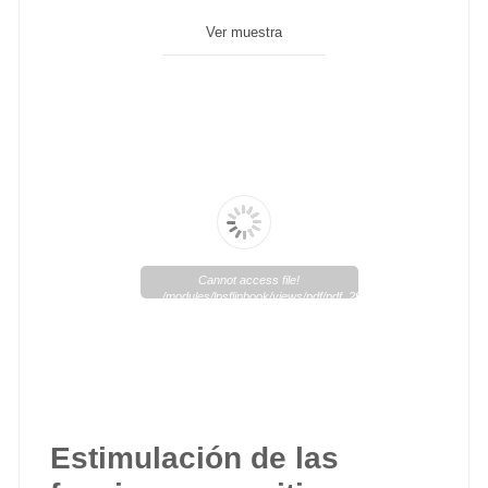
Ver muestra
Cannot access file!
/modules/lpsflipbook/views/pdf/pdf_291_1.pdf
Estimulación de las