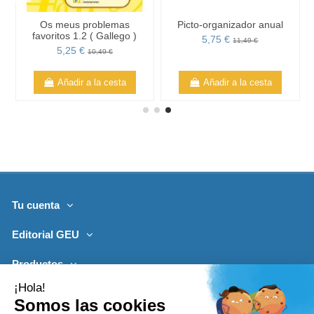
Os meus problemas
Picto-organizador anual
favoritos 1.2 ( Gallego )
5,75 €
11,49 €
5,25 €
10,49 €
Añadir a la cesta
Añadir a la cesta
Tu cuenta
Editorial GEU
Productos
Lo más leído