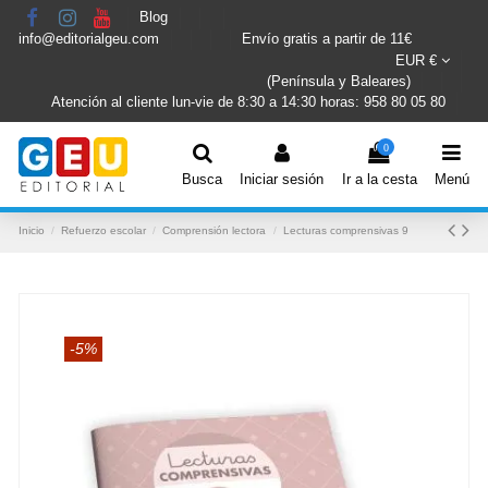
Blog
info@editorialgeu.com
Envío gratis a partir de 11€
EUR €
(Península y Baleares)
Atención al cliente lun-vie de 8:30 a 14:30 horas: 958 80 05 80
0
Busca
Iniciar sesión
Ir a la cesta
Menú
Inicio
Refuerzo escolar
Comprensión lectora
Lecturas comprensivas 9
-5%