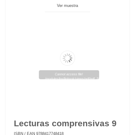
Ver muestra
Cannot access file!
/modules/lpsflipbook/views/pdf/pdf_21_1.pdf
Lecturas comprensivas 9
ISBN / EAN
9788417748418