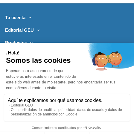
Tu cuenta
Editorial GEU
Productos
Lo más leído
Contacto
Síguenos
Boletines de noticias
Añadir a la cesta
1996-2026, desarrollado por
Editorialgeu.com©
impreso por
Comprar ya
Lozano Impresores
-
Política de Privacidad
Aviso Legal