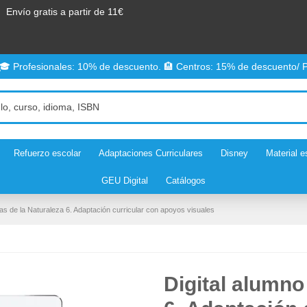
Envío gratis a partir de 11€
 🎓 Profesionales: 10% de descuento. 🏨 Centros: 15% de descuento/ P
Refuerzo escolar
Adaptaciones Curriculares
Disney
Material e
GEU Digital
Catálogos
ias de la Naturaleza 6. Adaptación curricular con apoyos visuales
Digital alumno