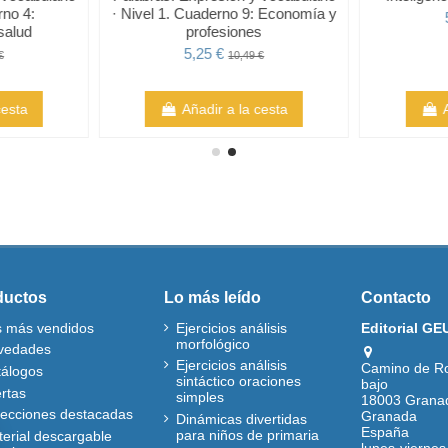
rno 4:
· Nivel 1. Cuaderno 9: Economía y
salud
profesiones
5,25 €
€
10,49 €
cesta
Añadir a la cesta
ductos
Lo más leído
Contacto
s más vendidos
Ejercicios análisis
Editorial GE
morfológico
vedades
Ejercicios análisis
Camino de R
tálogos
sintáctico oraciones
bajo
rtas
simples
18003 Grana
lecciones destacadas
Granada
Dinámicas divertidas
España
para niños de primaria
erial descargable