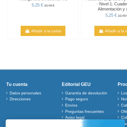
· Nivel 1. Cuade
5,25 €
10,49 €
Alimentación y 
5,25 €
10,49 
Añadir a la cesta
Añadir a la 
Tu cuenta
Editorial GEU
Pro
Datos personales
Garantía de devolución
Lo
Direcciones
Pago seguro
No
Envíos
Ca
Preguntas frecuentes
Ofe
Aviso legal
Co
Quiénes somos
Mat