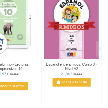
l alumno - Lecturas
Español entre amigos. Curso 3 ·
mprensivas 10
Nivel A2
9,97 €
21,84 €
10,49 €
22,99 €
Añadir a la cesta
Añadir a la cesta