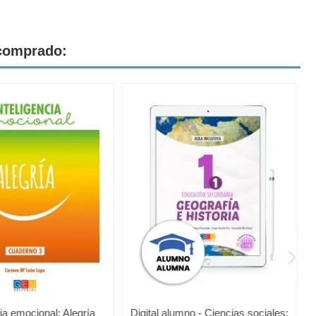
 comprado:
cia emocional: Alegría
Digital alumno - Ciencias sociales: