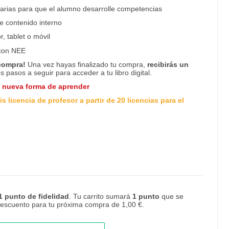
arias para que el alumno desarrolle competencias
e contenido interno
, tablet o móvil
con NEE
 compra!
Una vez hayas finalizado tu compra,
recibirás un
os pasos a seguir para acceder a tu libro digital.
a nueva forma de aprender
s licencia de profesor a partir de 20 licencias para el
1
punto de fidelidad
. Tu carrito sumará
1
punto
que se
 descuento para tu próxima compra de
1,00 €
.