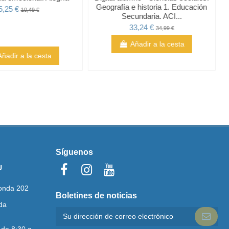
Geografía e historia 1. Educación
5,25 €
10,49 €
Secundaria. ACI...
33,24 €
34,99 €
Añadir a la cesta
Añadir a la cesta
Síguenos
U
onda 202
Boletines de noticias
da