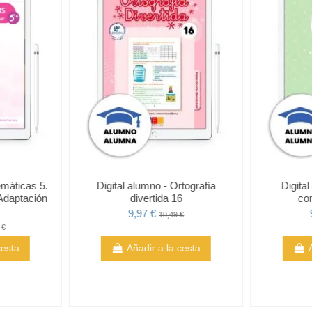
emáticas 5.
Digital alumno - Ortografía
Digita
Adaptación
divertida 16
co
9,97 €
10,49 €
 €
cesta
Añadir a la cesta