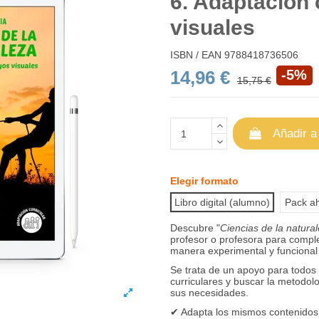
6. Adaptación 
visuales
ISBN / EAN
9788418736506
14,96 €
-5%
15,75 €
Añadir a
Elegir formato
Libro digital (alumno)
Pack ah
Descubre "
Ciencias de la natura
profesor o profesora para comple
manera experimental y funcional 
Se trata de un apoyo para todos
curriculares y buscar la metodol
sus necesidades.
✔ Adapta los mismos contenidos 