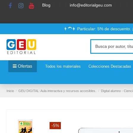
Blog
info@editorialgeu.com
👨‍🦱👩 Particular: 5% de descuento.
Ofertas
Todos los materiales
Colecciones Destacadas
Inicio
GEU DIGITAL: Aula interactiva y recursos accesibles.
Digital alumno - Cienc
-5%