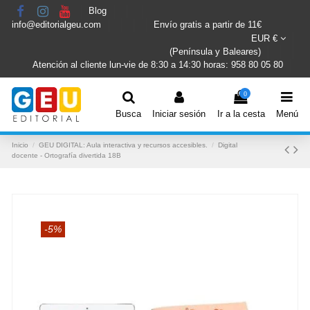
Blog
info@editorialgeu.com
Envío gratis a partir de 11€
EUR €
(Península y Baleares)
Atención al cliente lun-vie de 8:30 a 14:30 horas: 958 80 05 80
0
Busca
Iniciar sesión
Ir a la cesta
Menú
Inicio
GEU DIGITAL: Aula interactiva y recursos accesibles.
Digital
docente - Ortografía divertida 18B
-5%