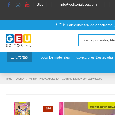
Blog
info@editorialgeu.com
👨‍🦱👩 Particular: 5% de descuento.
Ofertas
Todos los materiales
Colecciones Destacadas
Inicio
Disney
Minnie. ¡Huevaxperante! · Cuentos Disney con actividades
-5%