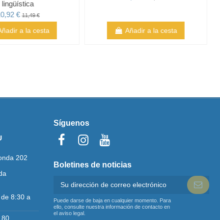
lingüística
0,92 €
11,49 €
Añadir a la cesta
Añadir a la cesta
Síguenos
U
onda 202
Boletines de noticias
da
 de 8:30 a
Puede darse de baja en cualquier momento. Para
ello, consulte nuestra información de contacto en
el aviso legal.
 80