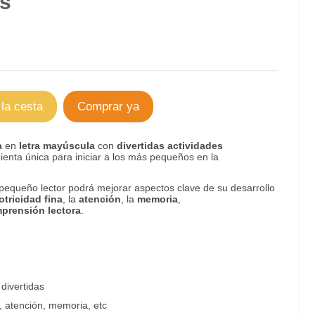
es
 la cesta
Comprar ya
a
en
letra mayúscula
con
divertidas
actividades
enta única para iniciar a los más pequeños en la
pequeño lector podrá mejorar aspectos clave de su desarrollo
tricidad fina
, la
atención
, la
memoria
,
prensión
lectora
.
divertidas
, atención, memoria, etc