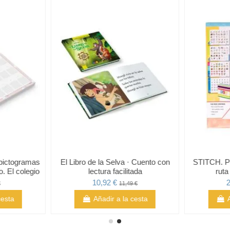
 pictogramas
El Libro de la Selva · Cuento con
STITCH. Pla
. El colegio
lectura facilitada
ruta
10,92 €
2
€
11,49 €
cesta
Añadir a la cesta