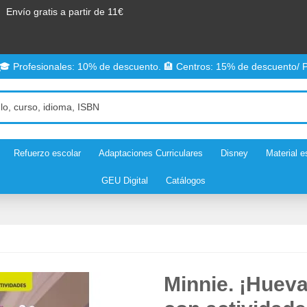
Envío gratis a partir de 11€
 🎓 Profesionales: 10% de descuento. 🏨 Centros: 15% de descuento/ P
Refuerzo escolar
Adaptaciones Curriculares
Disney
Material e
GEU Digital
Catálogos
Minnie. ¡Huev