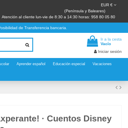
EUR €
(Península y Baleares)
Atención al cliente lun-vie de 8:30 a 14:30 horas: 958 80 05 80
osibilidad de Transferencia bancaria.
Ir a la cesta
Vacío
Iniciar sesión
scolar
Aprender español
Educación especial
Vacaciones
axperante! · Cuentos Disney