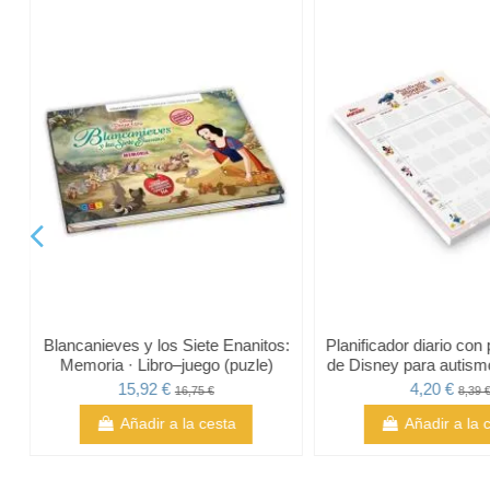
Blancanieves y los Siete Enanitos:
Planificador diario con
Memoria · Libro–juego (puzle)
de Disney para autismo
15,92 €
4,20 €
16,75 €
8,39 
Añadir a la cesta
Añadir a la 