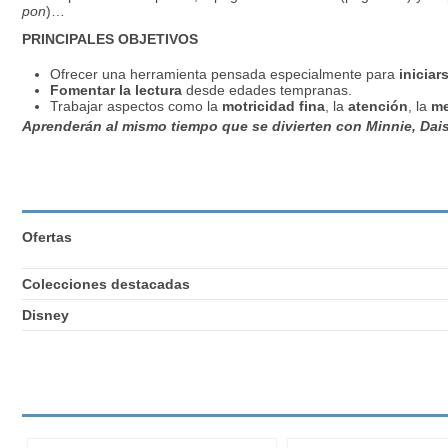
pon
)…
PRINCIPALES OBJETIVOS
Ofrecer una herramienta pensada especialmente para
iniciar
Fomentar la lectura
desde edades tempranas.
Trabajar aspectos como la
motricidad fina
, la
atención
, la
me
Aprenderán al mismo tiempo que se divierten con Minnie, Dai
Ofertas
Colecciones destacadas
Disney