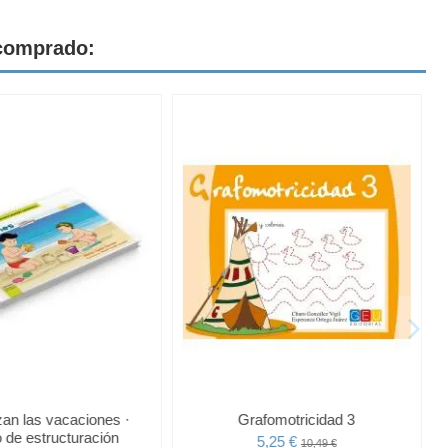
 comprado:
an las vacaciones ·
Grafomotricidad 3
 de estructuración
5,25 €
10,49 €