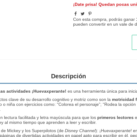
¡Date prisa! Quedan pocas un
Con esta compra, podrás ganar
pueden convertir en un vale de
Descripción
das
actividades
¡Huevaxperante!
es una herramienta única para inicia
tos clave de su desarrollo cognitivo y motriz como son la
motricidad 
o o niña con ejercicios como: “Colorea el personaje”; “Rodea la opción 
…
 lectura facilitada y letra mayúscula para que los
primeros lectores
e
ney al mismo tiempo que aprenden a leer y escribir.
o de Mickey y los Superpilotos (de
Disney Channel
): ¡Huevaxperante! en
páginas de divertidas actividades en papel apto para escribir en él, p