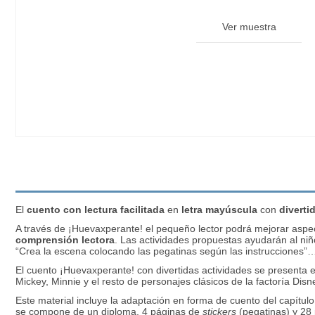
Ver muestra
El
cuento con lectura facilitada
en
letra mayúscula
con
diverti
A través de ¡Huevaxperante! el pequeño lector podrá mejorar aspec
comprensión
lectora
. Las actividades propuestas ayudarán al niñ
“Crea la escena colocando las pegatinas según las instrucciones”
El cuento ¡Huevaxperante! con divertidas actividades se presenta en
Mickey, Minnie y el resto de personajes clásicos de la factoría Dis
Este material incluye la adaptación en forma de cuento del capítul
se compone de un diploma, 4 páginas de
stickers
(pegatinas) y 28 