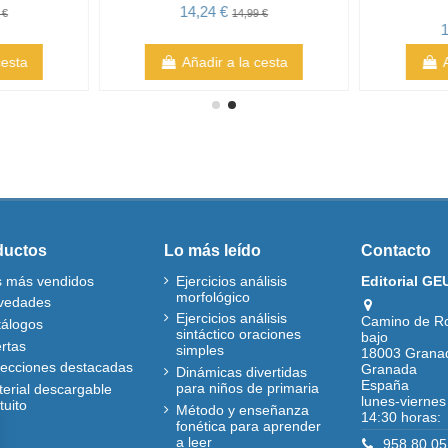
14,24 €
 €
14,99 €
1
cesta
Añadir a la cesta
ductos
Lo más leído
Contacto
s más vendidos
Ejercicios análisis
Editorial GE
morfológico
vedades
Ejercicios análisis
Camino de R
tálogos
sintáctico oraciones
bajo
rtas
simples
18003 Grana
lecciones destacadas
Granada
Dinámicas divertidas
España
para niños de primaria
erial descargable
lunes-viernes
tuito
Método y enseñanza
14:30 horas:
fonética para aprender
a leer
958 80 05