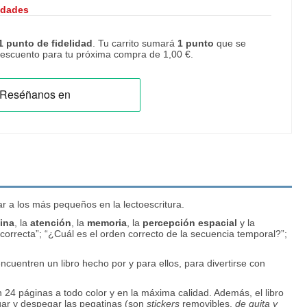
idades
1
punto de fidelidad
. Tu carrito sumará
1
punto
que se
 descuento para tu próxima compra de
1,00 €
.
r a los más pequeños en la lectoescritura.
fina
, la
atención
, la
memoria
, la
percepción
espacial
y la
correcta”; “¿Cuál es el orden correcto de la secuencia temporal?”;
ncuentren un libro hecho por y para ellos, para divertirse con
 24 páginas a todo color y en la máxima calidad. Además, el libro
egar y despegar las pegatinas (son
stickers
removibles,
de quita y