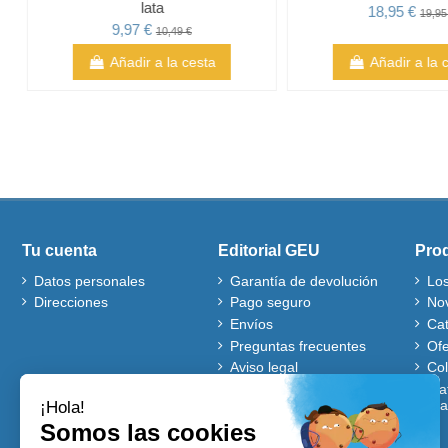
lata
18,95 €
19,95
9,97 €
10,49 €
Añadir a la cesta
Añadir a la 
Tu cuenta
Editorial GEU
Pro
Datos personales
Garantía de devolución
Lo
Direcciones
Pago seguro
No
Envíos
Ca
Preguntas frecuentes
Ofe
Aviso legal
Co
Quiénes somos
Mat
gra
Política de cookies
Autores