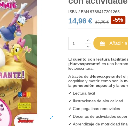
con actividad
ISBN / EAN
9788417201265
14,96 €
-5%
15,75 €
Añadir a
El
cuento con lectura facilitad
¡Huevaxperante!
es una herrami
lectoescritura.
A través de
¡Huevaxperante!
el 
cognitivo y motriz como son la
mo
la
percepción
espacial
y la
com
✔
Lectura fácil
✔
Ilustraciones de alta calidad
✔
Con pegatinas removibles
✔
Decenas de actividades super 
✔
Aprendizaje de motricidad fina