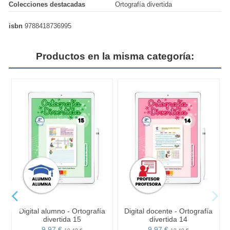
Colecciones destacadas
Ortografía divertida
isbn
9788418736995
Productos en la misma categoría:
s
Digital alumno - Ortografía
Digital docente - Ortografía
divertida 15
divertida 14
9,97 €
9,97 €