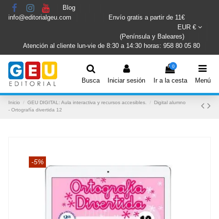
Blog
info@editorialgeu.com
Envío gratis a partir de 11€
EUR €
(Península y Baleares)
Atención al cliente lun-vie de 8:30 a 14:30 horas: 958 80 05 80
0
Busca
Iniciar sesión
Ir a la cesta
Menú
Inicio
GEU DIGITAL: Aula interactiva y recursos accesibles.
Digital alumno
- Ortografía divertida 12
-5%