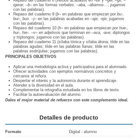
Repaso del cuaderno 8 (verbos acabados en
–bir
y
–ger, –gir, –
igerar; –b–
en las formas verbales:
–aba, –ábamos
…; jugamos
con las palabras).
Repaso del cuaderno 9 (
b–
en palabras que empiezan por
bu-,
bur-, bus. –j–
en las palabras acabadas en
–aje, -eje
; jugamos
con las palabras).
Repaso del cuaderno 10 (
h–
en palabras que empiezan por
hue-,
hui-, hie-. –v–
en adjetivos que terminan en
–ava, -ave
; diptongos
y triptongos; jugamos con las palabras).
Repaso del cuaderno 11 (sílaba tónica y sílaba átona; tilde en las
palabras agudas; tilde en las palabras llanas; tilde en las
palabras esdrújulas; jugamos con las palabras).
PRINCIPALES OBJETIVOS
Aplicar una metodología activa y participativa para el alumnado.
Ofrecer actividades con ejemplos normativos concretos y
cercanos al niño/a.
Despertar el interés y la autonomía durante el aprendizaje.
Atender a la diversidad en el aula.
Complementar la ortografía estudiada en los libros de texto.
Facilitar la autoevaluación del alumno.
Dales el mejor material de refuerzo con este complemento ideal.
Detalles de producto
Formato
Digital - alumno