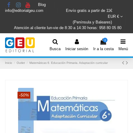
Blog
info@editorialgeu.com
Envío gratis a partir de 11€
EUR €
(Península y Baleares)
Atención al cliente lun-vie de 8:30 a 14:30 horas: 958 80 05 80
0
Busca
Iniciar sesión
Ir a la cesta
Menú
Inicio
Outlet
Matemáticas 6. Educación Primaria. Adaptación curricular
-50%