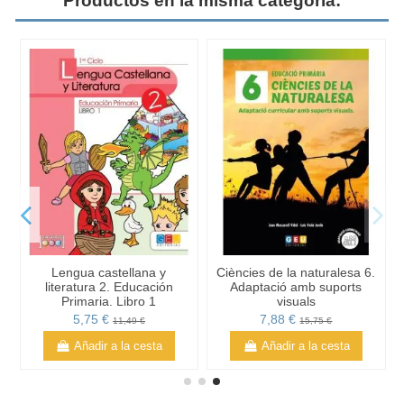
Productos en la misma categoría:
Lengua castellana y
Ciències de la naturalesa 6.
literatura 2. Educación
Adaptació amb suports
Primaria. Libro 1
visuals
5,75 €
7,88 €
11,49 €
15,75 €
Añadir a la cesta
Añadir a la cesta